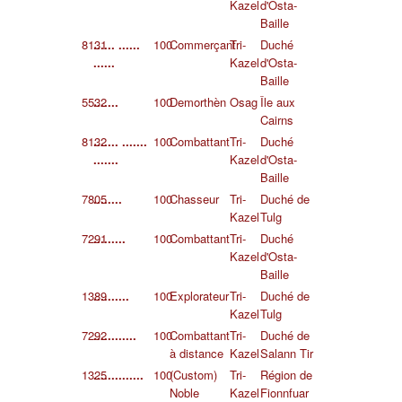
Kazel
d'Osta-
Baille
8131
...... ......
100
Commerçant
Tri-
Duché
......
Kazel
d'Osta-
Baille
5532
.......
100
Demorthèn
Osag
Île aux
Cairns
8132
....... .......
100
Combattant
Tri-
Duché
.......
Kazel
d'Osta-
Baille
7805
........
100
Chasseur
Tri-
Duché de
Kazel
Tulg
7291
.........
100
Combattant
Tri-
Duché
Kazel
d'Osta-
Baille
1389
..........
100
Explorateur
Tri-
Duché de
Kazel
Tulg
7292
............
100
Combattant
Tri-
Duché de
à distance
Kazel
Salann Tir
1325
..............
100
(Custom)
Tri-
Région de
Noble
Kazel
Fionnfuar