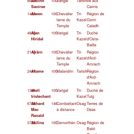
8603
Aislinn
100
Varigal
Tarish
Île aux
Saoirse
Cairns
1463
Aiwen
100
Chevalier
Tri-
Région de
lame du
Kazel
Gorm
Temple
Caladh
4845
Ajan
100
Varigal
Tri-
Duché
Hiridal
Kazel
d'Osta-
Baille
2145
Ajrärn
100
Chevalier
Tri-
Région
lame du
Kazel
d'Ard-
Temple
Amrach
2417
Akame
100
Malandrin
Tarish
Région
d'Ard-
Amrach
1391
akeli
100
Varigal
Tri-
Duché de
tristechant
Kazel
Tulg
6706
Akhard
146
Combattant
Osag
Terres de
Mac
à distance
Déas
Ranald
3729
Akilina
100
Demorthèn
Osag
Région de
Bald-