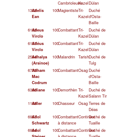
Cambrioleuse
Kazel
Dùlan
1302
Adelis
100
Magientiste
Tri-
Duché
Ean
Kazel
d'Osta-
Baille
6162
Adeus
100
Combattant
Tri-
Duché de
Virclo
Kazel
Dùlan
6197
Adéus
100
Combattant
Tri-
Duché de
Virclo
Kazel
Dùlan
2594
Adhalya
100
Malandrin
Tarish
Duché de
(Arsinoe)
Tulg
6775
Adham
100
Combattant
Osag
Duché
Mac
d'Osta-
Codrum
Baille
6360
Adiane
100
Demorthèn
Tri-
Duché de
Kazel
Salann Tir
1168
Adler
100
Chasseur
Osag
Terres de
Déas
6997
Adol
100
Combattant
Continent
Duché de
Schwartz
à distance
Tuaille
6994
Adol
100
Combattant
Continent
Duché de
Steiner
à distance
Tuaille