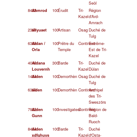
Seòl
8433
Ahmrod
100
Érudit
Tri-
Région
Kazel
d'Ard-
Amrach
2357
ahyuaet
100
Artisan
Osag
Duché de
Tulg
6368
Aidan /
100
Prêtre du
Continent
Extrême-
Orla
Temple
Est de Tri-
Kazel
4040
Aidana
300
Barde
Tri-
Duché de
Louvernh
Kazel
Dùlan
1454
Aiden
100
Demorthèn
Osag
Duché de
Tulg
6358
aiden
100
Demorthèn
Continent
Archipel
des Tri-
Sweszörs
7922
Aiden
100
Investigateur
Continent
Région de
Gunn
Bald-
Ruoch
8404
Aiden
100
Barde
Tri-
Duché
xdfghuys
Kazel
d'Osta-