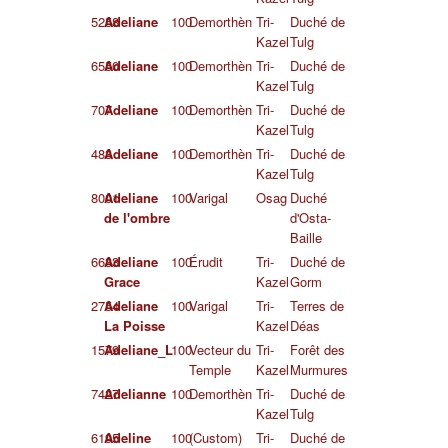
5258
Adeliane
100
Demorthèn
Tri-
Duché de
Kazel
Tulg
6550
Adeliane
100
Demorthèn
Tri-
Duché de
Kazel
Tulg
707
Adeliane
100
Demorthèn
Tri-
Duché de
Kazel
Tulg
483
Adeliane
100
Demorthèn
Tri-
Duché de
Kazel
Tulg
8001
Adeliane
100
Varigal
Osag
Duché
de l'ombre
d'Osta-
Baille
6633
Adeliane
100
Érudit
Tri-
Duché de
Grace
Kazel
Gorm
2754
Adeliane
100
Varigal
Tri-
Terres de
La Poisse
Kazel
Déas
1579
Adeliane_L
100
Vecteur du
Tri-
Forêt des
Temple
Kazel
Murmures
7427
Adelianne
100
Demorthèn
Tri-
Duché de
Kazel
Tulg
6195
Adeline
100
(Custom)
Tri-
Duché de