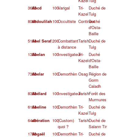
Kazel
Tulg
3665
Abcd
100
Varigal
Tri-
Duché de
Kazel
Tulg
8058
abdoulilah
100
Occultiste
Continent
Duché
d'Osta-
Baille
5194
Abel Seraf
200
Combattant
Tarish
Duché de
à distance
Tulg
1350
Abelan
100
Investigateur
Tri-
Duché
Kazel
d'Osta-
Baille
7366
Abelar
100
Demorthèn
Osag
Région de
Gorm
Caladh
8388
Abélard
100
Investigateur
Tarish
Forêt des
Murmures
6104
Abeline
100
Demorthèn
Tri-
Duché de
Kazel
Tulg
6449
abération
100
(Custom)
Tarish
Duché de
quoi ?
Salann Tir
1730
Abgaël
100
Demorthèn
Tri-
Duché de