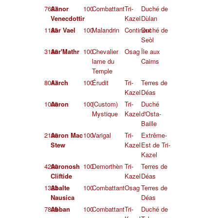
7697
Aanor
100
Combattant
Tri-
Duché de
Venecdottir
Kazel
Dùlan
1185
Aar Vael
100
Malandrin
Continent
Duché de
Seòl
3136
Aar'Mathr
100
Chevalier
Osag
Île aux
lame du
Cairns
Temple
8017
Aarch
100
Érudit
Tri-
Terres de
Kazel
Déas
1006
Aaron
100
(Custom)
Tri-
Duché
Mystique
Kazel
d'Osta-
Baille
2196
Aaron Mac
100
Varigal
Tri-
Extrême-
Stew
Kazel
Est de Tri-
Kazel
4290
Aaronosh
100
Demorthèn
Tri-
Terres de
Cliftide
Kazel
Déas
1323
Abalte
100
Combattant
Osag
Terres de
Nausica
Déas
7809
Abban
100
Combattant
Tri-
Duché de