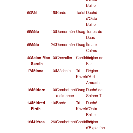
Baille
6072
Aël
150
Barde
Tarish
Duché
d'Osta-
Baille
6506
Aëla
100
Demorthèn
Osag
Terres de
Déas
6510
Aëla
242
Demorthèn
Osag
Île aux
Cairns
408
Aelan Mac
100
Chevalier
Continent
Région de
Sareth
Farl
1745
Aelana
100
Médecin
Tri-
Région
Kazel
d'Ard-
Amrach
1640
Aëldorn
100
Combattant
Osag
Duché de
à distance
Salann Tir
1475
Aeldred
100
Barde
Tri-
Duché
Firdh
Kazel
d'Osta-
Baille
1864
Aéléras
260
Combattant
Continent
Région
d'Expiation