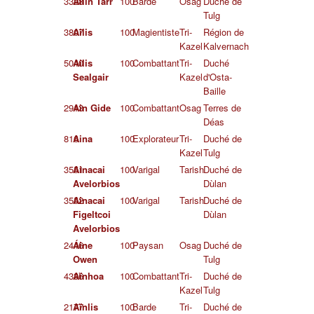
3328
Ailin Tarr
100
Barde
Osag
Duché de
Tulg
3807
Ailis
100
Magientiste
Tri-
Région de
Kazel
Kalvernach
5040
Ailis
100
Combattant
Tri-
Duché
Sealgair
Kazel
d'Osta-
Baille
2913
Ain Gide
100
Combattant
Osag
Terres de
Déas
816
Aina
100
Explorateur
Tri-
Duché de
Kazel
Tulg
3551
Ainacai
100
Varigal
Tarish
Duché de
Avelorbios
Dùlan
3552
Ainacai
100
Varigal
Tarish
Duché de
Figeltcoi
Dùlan
Avelorbios
2446
Áine
100
Paysan
Osag
Duché de
Owen
Tulg
4336
Aïnhoa
100
Combattant
Tri-
Duché de
Kazel
Tulg
2177
Aïnlis
100
Barde
Tri-
Duché de