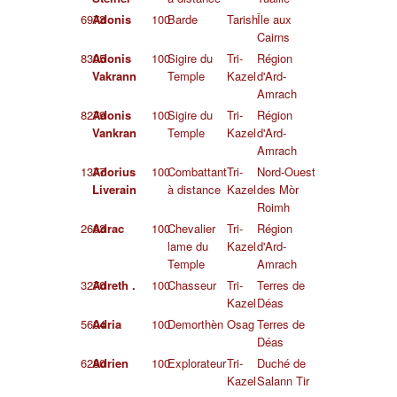
6973
Adonis
100
Barde
Tarish
Île aux
Cairns
8305
Adonis
100
Sigire du
Tri-
Région
Vakrann
Temple
Kazel
d'Ard-
Amrach
8279
Adonis
100
Sigire du
Tri-
Région
Vankran
Temple
Kazel
d'Ard-
Amrach
1377
Adorius
100
Combattant
Tri-
Nord-Ouest
Liverain
à distance
Kazel
des Mòr
Roimh
2663
Adrac
100
Chevalier
Tri-
Région
lame du
Kazel
d'Ard-
Temple
Amrach
3270
Adreth .
100
Chasseur
Tri-
Terres de
Kazel
Déas
5604
Adria
100
Demorthèn
Osag
Terres de
Déas
6280
Adrien
100
Explorateur
Tri-
Duché de
Kazel
Salann Tir