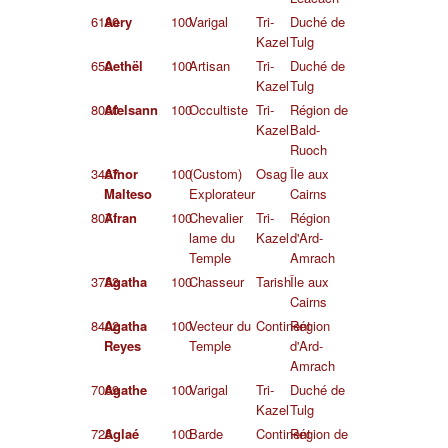
6180
Aery
100
Varigal
Tri-
Duché de
Kazel
Tulg
650
Aethël
100
Artisan
Tri-
Duché de
Kazel
Tulg
8060
Afelsann
100
Occultiste
Tri-
Région de
Kazel
Bald-
Ruoch
3467
Afnor
100
(Custom)
Osag
Île aux
Malteso
Explorateur
Cairns
807
Afran
100
Chevalier
Tri-
Région
lame du
Kazel
d'Ard-
Temple
Amrach
3753
Agatha
100
Chasseur
Tarish
Île aux
Cairns
8402
Agatha
100
Vecteur du
Continent
Région
Reyes
Temple
d'Ard-
Amrach
7069
Agathe
100
Varigal
Tri-
Duché de
Kazel
Tulg
725
Aglaé
100
Barde
Continent
Région de