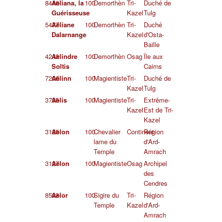
8416
Aeliana, la
100
Demorthèn
Tri-
Duché de
Guérisseuse
Kazel
Tulg
5477
Aéliane
100
Demorthèn
Tri-
Duché
Dalarnange
Kazel
d'Osta-
Baille
4243
Aelindre
100
Demorthèn
Osag
Île aux
Soltis
Cairns
7206
Aélinn
100
Magientiste
Tri-
Duché de
Kazel
Tulg
3795
Aelis
100
Magientiste
Tri-
Extrême-
Kazel
Est de Tri-
Kazel
3125
Aelon
100
Chevalier
Continent
Région
lame du
d'Ard-
Temple
Amrach
3127
Aelon
100
Magientiste
Osag
Archipel
des
Cendres
8593
Aelor
100
Sigire du
Tri-
Région
Temple
Kazel
d'Ard-
Amrach