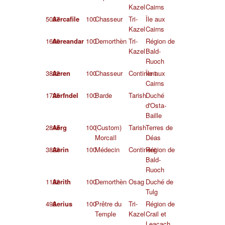
Kazel
Cairns
5037
Aercafile
100
Chasseur
Tri-
Île aux
Kazel
Cairns
1660
Aereandar
100
Demorthèn
Tri-
Région de
Kazel
Bald-
Ruoch
3822
Aeren
100
Chasseur
Continent
Île aux
Cairns
1725
Aerfndel
100
Barde
Tarish
Duché
d'Osta-
Baille
2818
Aërg
100
(Custom)
Tarish
Terres de
Morcaïl
Déas
3823
Aerin
100
Médecin
Continent
Région de
Bald-
Ruoch
1132
Aerith
100
Demorthèn
Osag
Duché de
Tulg
493
Aerius
100
Prêtre du
Tri-
Région de
Temple
Kazel
Crail et
Leacach