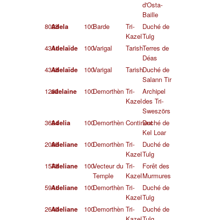
d'Osta-
Baille
8023
Adela
100
Barde
Tri-
Duché de
Kazel
Tulg
4341
Adelaïde
100
Varigal
Tarish
Terres de
Déas
4348
Adelaïde
100
Varigal
Tarish
Duché de
Salann Tir
1202
adelaine
100
Demorthèn
Tri-
Archipel
Kazel
des Tri-
Sweszörs
3634
Adelia
100
Demorthèn
Continent
Duché de
Kel Loar
2086
Adeliane
100
Demorthèn
Tri-
Duché de
Kazel
Tulg
1578
Adeliane
100
Vecteur du
Tri-
Forêt des
Temple
Kazel
Murmures
5941
Adeliane
100
Demorthèn
Tri-
Duché de
Kazel
Tulg
2640
Adeliane
100
Demorthèn
Tri-
Duché de
Kazel
Tulg