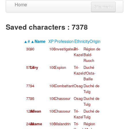
Home
Site menu
Create a character
Saved characters : 7378
Updates
View a character
▲#
▲Name
XP
Profession
Ethnicity
Origin
Language
3090
.
100
Investigateur
Tri-
Région de
Connexion
Kazel
Bald-
Ruoch
S'inscrire
5704
Lilry
100
Espion
Tri-
Duché
Kazel
d'Osta-
Baille
7794
.
100
Combattant
Osag
Duché de
Tulg
7795
. .
100
Chasseur
Osag
Duché de
Tulg
1296
Ailean
100
Chasseur
Tri-
Duché de
Kazel
Tulg
2420
Akame
100
Malandrin
Tri-
Région