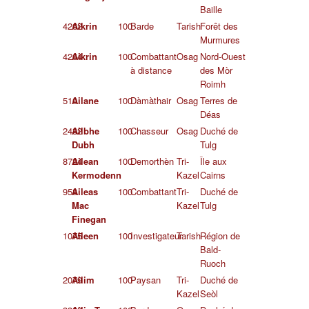
Baille
4262
Aikrin
100
Barde
Tarish
Forêt des
Murmures
4264
Aikrin
100
Combattant
Osag
Nord-Ouest
à distance
des Mòr
Roimh
510
Ailane
100
Dàmàthair
Osag
Terres de
Déas
2432
Ailbhe
100
Chasseur
Osag
Duché de
Dubh
Tulg
8724
Ailean
100
Demorthèn
Tri-
Île aux
Kermodenn
Kazel
Cairns
958
Aileas
100
Combattant
Tri-
Duché de
Mac
Kazel
Tulg
Finegan
1075
Aileen
100
Investigateur
Tarish
Région de
Bald-
Ruoch
2079
Ailim
100
Paysan
Tri-
Duché de
Kazel
Seòl