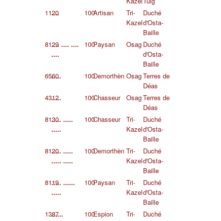
Kazel
Tulg
1120
....
100
Artisan
Tri-
Duché
Kazel
d'Osta-
Baille
8129
.... .... ....
100
Paysan
Osag
Duché
....
d'Osta-
Baille
6560
.....
100
Demorthèn
Osag
Terres de
Déas
4312
.....
100
Chasseur
Osag
Terres de
Déas
8130
..... .....
100
Chasseur
Tri-
Duché
.....
Kazel
d'Osta-
Baille
8120
..... .....
100
Demorthèn
Tri-
Duché
..... .....
Kazel
d'Osta-
Baille
8119
..... ......
100
Paysan
Tri-
Duché
.....
Kazel
d'Osta-
Baille
1387
......
100
Espion
Tri-
Duché