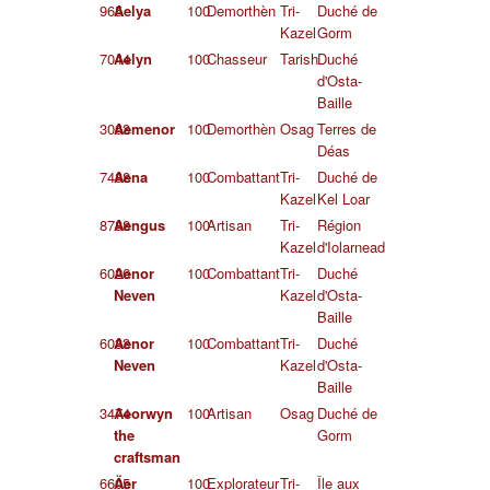
965
Aelya
100
Demorthèn
Tri-
Duché de
Kazel
Gorm
7044
Aelyn
100
Chasseur
Tarish
Duché
d'Osta-
Baille
3063
Aemenor
100
Demorthèn
Osag
Terres de
Déas
7488
Aena
100
Combattant
Tri-
Duché de
Kazel
Kel Loar
8788
Aengus
100
Artisan
Tri-
Région
Kazel
d'Iolarnead
6026
Aenor
100
Combattant
Tri-
Duché
Neven
Kazel
d'Osta-
Baille
6033
Aenor
100
Combattant
Tri-
Duché
Neven
Kazel
d'Osta-
Baille
3474
Aeorwyn
100
Artisan
Osag
Duché de
the
Gorm
craftsman
6605
Äer
100
Explorateur
Tri-
Île aux