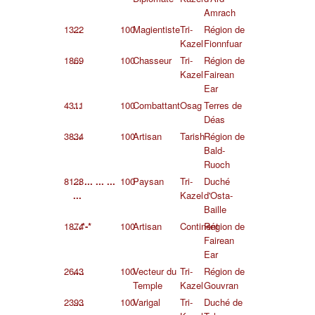
Amrach
1322
...
100
Magientiste
Tri-
Région de
Kazel
Fionnfuar
1869
...
100
Chasseur
Tri-
Région de
Kazel
Fairean
Ear
4311
...
100
Combattant
Osag
Terres de
Déas
3834
...
100
Artisan
Tarish
Région de
Bald-
Ruoch
8128
... ... ... ...
100
Paysan
Tri-
Duché
...
Kazel
d'Osta-
Baille
1874
...*-*
100
Artisan
Continent
Région de
Fairean
Ear
2643
....
100
Vecteur du
Tri-
Région de
Temple
Kazel
Gouvran
2393
....
100
Varigal
Tri-
Duché de