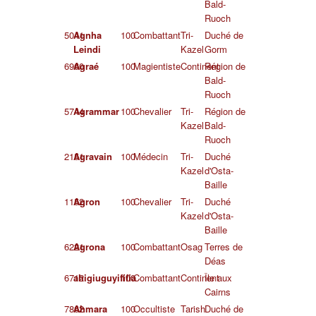
Bald-
Ruoch
5041
Agnha
100
Combattant
Tri-
Duché de
Leindi
Kazel
Gorm
6960
Agraé
100
Magientiste
Continent
Région de
Bald-
Ruoch
5744
Agrammar
100
Chevalier
Tri-
Région de
Kazel
Bald-
Ruoch
2151
Agravain
100
Médecin
Tri-
Duché
Kazel
d'Osta-
Baille
1152
Agron
100
Chevalier
Tri-
Duché
Kazel
d'Osta-
Baille
6221
Agrona
100
Combattant
Osag
Terres de
Déas
6712
ahigiuguyififia
100
Combattant
Continent
Île aux
Cairns
7862
Ahmara
100
Occultiste
Tarish
Duché de