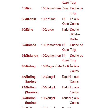
Kazel
Tulg
1376
Airic
100
Demorthèn
Osag
Duché de
Tulg
6984
Aïronin
100
Artisan
Tri-
Île aux
Kazel
Cairns
6055
aishe
100
Barde
Tarish
Duché
d'Osta-
Baille
6799
Aislada
100
Demorthèn
Tri-
Duché de
Kazel
Tulg
6802
Aïslahda
100
Demorthèn
Tri-
Duché de
Kazel
Tulg
8411
Aisling
100
Magientiste
Continent
Île aux
Cairns
8596
Aisling
100
Varigal
Tarish
Île aux
Saoirse
Cairns
8761
Aislinn
100
Varigal
Tarish
Île aux
(Saoirse)
Cairns
8760
Aislinn
100
Varigal
Tarish
Île aux
Saoirse
Cairns