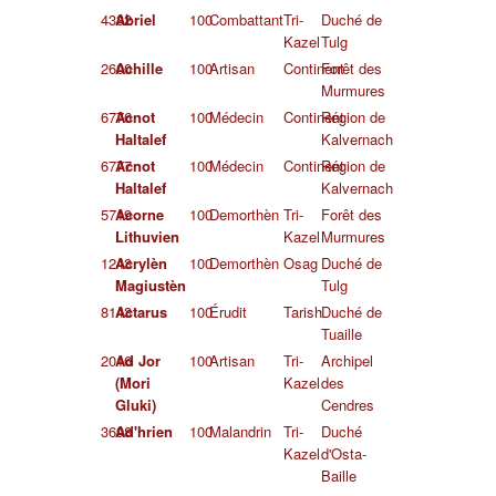
4332
Abriel
100
Combattant
Tri-
Duché de
Kazel
Tulg
2600
Achille
100
Artisan
Continent
Forêt des
Murmures
6776
Acnot
100
Médecin
Continent
Région de
Haltalef
Kalvernach
6777
Acnot
100
Médecin
Continent
Région de
Haltalef
Kalvernach
5719
Acorne
100
Demorthèn
Tri-
Forêt des
Lithuvien
Kazel
Murmures
1243
Acrylèn
100
Demorthèn
Osag
Duché de
Magiustèn
Tulg
8143
Actarus
100
Érudit
Tarish
Duché de
Tuaille
2016
Ad Jor
100
Artisan
Tri-
Archipel
(Mori
Kazel
des
Gluki)
Cendres
3698
Ad'hrien
100
Malandrin
Tri-
Duché
Kazel
d'Osta-
Baille