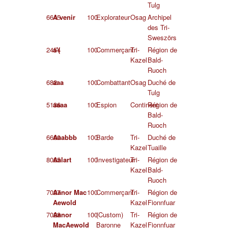
Tulg
6645
A venir
100
Explorateur
Osag
Archipel
des Tri-
Sweszörs
2454
a'(
100
Commerçant
Tri-
Région de
Kazel
Bald-
Ruoch
682
aaa
100
Combattant
Osag
Duché de
Tulg
5136
aaaa
100
Espion
Continent
Région de
Bald-
Ruoch
6660
Aaabbb
100
Barde
Tri-
Duché de
Kazel
Tuaille
8065
Aalart
100
Investigateur
Tri-
Région de
Kazel
Bald-
Ruoch
7027
Aanor Mac
100
Commerçant
Tri-
Région de
Aewold
Kazel
Fionnfuar
7028
Aanor
100
(Custom)
Tri-
Région de
MacAewold
Baronne
Kazel
Fionnfuar