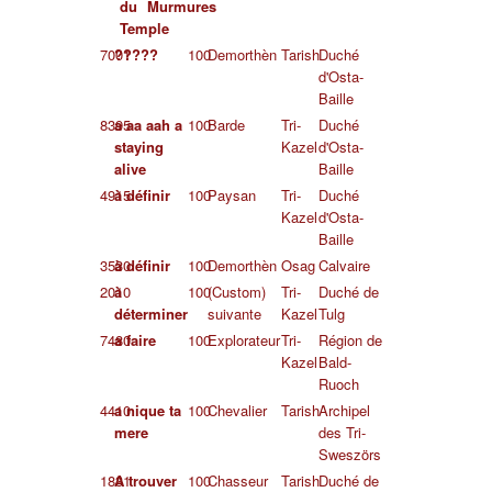
du
Murmures
Temple
7001
?????
100
Demorthèn
Tarish
Duché
d'Osta-
Baille
8395
a aa aah a
100
Barde
Tri-
Duché
staying
Kazel
d'Osta-
alive
Baille
4915
à définir
100
Paysan
Tri-
Duché
Kazel
d'Osta-
Baille
3530
à définir
100
Demorthèn
Osag
Calvaire
2010
à
100
(Custom)
Tri-
Duché de
déterminer
suivante
Kazel
Tulg
7480
a faire
100
Explorateur
Tri-
Région de
Kazel
Bald-
Ruoch
4410
a nique ta
100
Chevalier
Tarish
Archipel
mere
des Tri-
Sweszörs
1831
A trouver
100
Chasseur
Tarish
Duché de