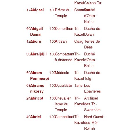
Kazel
Salann Tir
1770
Abigael
100
Prêtre du
Continent
Duché
Temple
d'Osta-
Baille
6046
Abigail
100
Demorthèn
Tri-
Duché de
Damar
Kazel
Dùlan
1203
Aborn
100
Artisan
Osag
Terres de
Déas
3318
Abraijdjil
100
Combattant
Tri-
Duché
à distance
Kazel
d'Osta-
Baille
6089
Abram
100
Médecin
Tri-
Duché de
Pommeroi
Kazel
Tulg
680
Abrams
100
Occultiste
Tarish
Les
nikorsy
Épavières
2424
Àbricot
100
Chevalier
Tri-
Archipel
lame du
Kazel
des Tri-
Temple
Sweszörs
4921
Abriel
100
Combattant
Tri-
Nord-Ouest
Kazel
des Mòr
Roimh