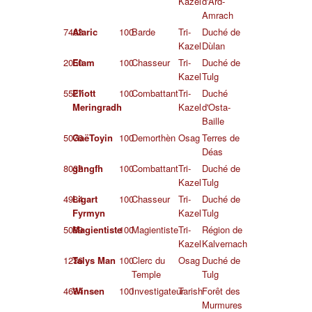
Kazel
d'Ard-
Amrach
7463
Alaric
100
Barde
Tri-
Duché de
Kazel
Dùlan
2050
Elam
100
Chasseur
Tri-
Duché de
Kazel
Tulg
5527
Eliott
100
Combattant
Tri-
Duché
Meringradh
Kazel
d'Osta-
Baille
5076
GaëToyin
100
Demorthèn
Osag
Terres de
Déas
8032
ghngfh
100
Combattant
Tri-
Duché de
Kazel
Tulg
4984
Ligart
100
Chasseur
Tri-
Duché de
Fyrmyn
Kazel
Tulg
5089
Magientiste
100
Magientiste
Tri-
Région de
Kazel
Kalvernach
1236
Talys Man
100
Clerc du
Osag
Duché de
Temple
Tulg
4684
Winsen
100
Investigateur
Tarish
Forêt des
Murmures