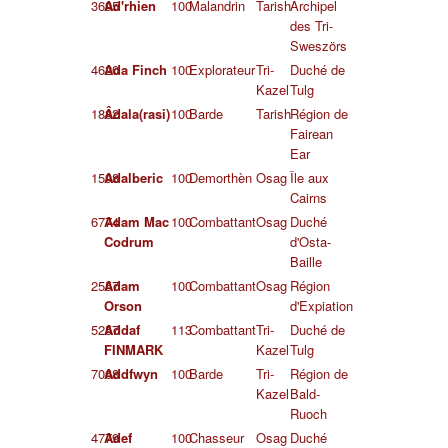
3695
Ad'rhien
100
Malandrin
Tarish
Archipel
des Tri-
Sweszörs
4620
Ada Finch
100
Explorateur
Tri-
Duché de
Kazel
Tulg
1882
Âdala(rasi)
100
Barde
Tarish
Région de
Fairean
Ear
1598
Adalberic
100
Demorthèn
Osag
Île aux
Cairns
6774
Adam Mac
100
Combattant
Osag
Duché
Codrum
d'Osta-
Baille
2557
Adam
100
Combattant
Osag
Région
Orson
d'Expiation
5257
Addaf
113
Combattant
Tri-
Duché de
FINMARK
Kazel
Tulg
7068
Addfwyn
100
Barde
Tri-
Région de
Kazel
Bald-
Ruoch
4779
Adef
100
Chasseur
Osag
Duché