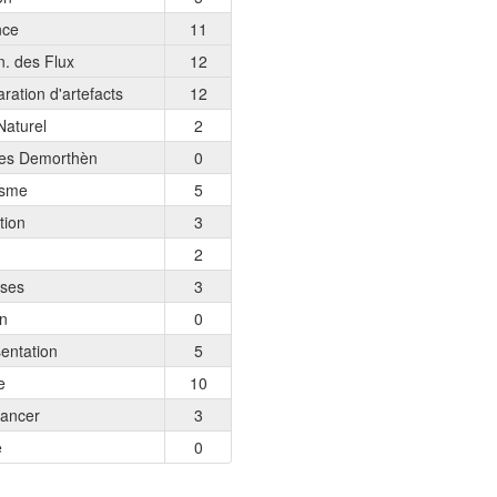
nce
11
. des Flux
12
ration d'artefacts
12
Naturel
2
es Demorthèn
0
isme
5
tion
3
2
ses
3
on
0
entation
5
e
10
Lancer
3
e
0