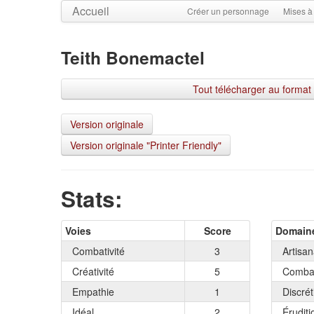
Accueil
Créer un personnage
Mises à
Teith Bonemactel
Tout télécharger au format
Version originale
Version originale "Printer Friendly"
Stats:
Voies
Score
Domain
Combativité
3
Artisan
Créativité
5
Combat
Empathie
1
Discrét
Idéal
2
Éruditi