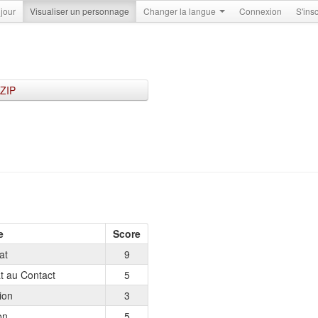
 jour
Visualiser un personnage
Changer la langue
Connexion
S'insc
 ZIP
e
Score
at
9
 au Contact
5
ion
3
on
5