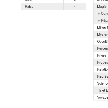
Raison
4
Magie
» Conn
» Répa
Milieu 
Mystèr
Occult
Percep
Prière
Proues
Relati
Représ
Scienc
Tir et 
Voyag