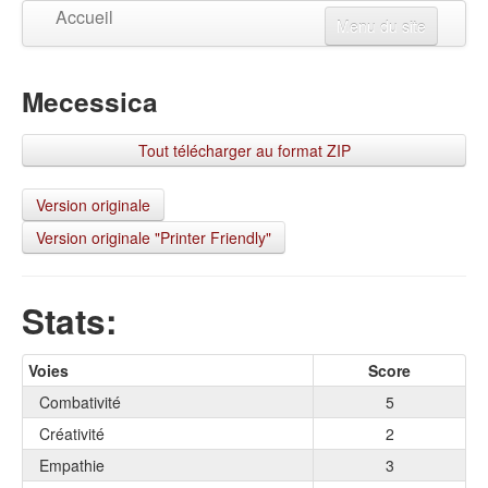
Accueil
Menu du site
Créer un personnage
Mecessica
Mises à jour
Visualiser un personnage
Tout télécharger au format ZIP
Changer la langue
Connexion
Version originale
Version originale "Printer Friendly"
S'inscrire
Stats:
Voies
Score
Combativité
5
Créativité
2
Empathie
3