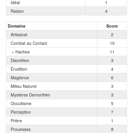
Idéal
1
Raison
4
Domaine
Score
Artisanat
2
Combat au Contact
10
» Haches
11
Discrétion
3
Érudition
4
Magience
6
Milieu Naturel
3
Mystères Demorthèn
3
Occultisme
5
Perception
7
Prière
1
Prouesses
8