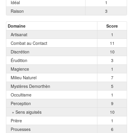
Idéal
1
Raison
3
Domaine
Score
Artisanat
1
Combat au Contact
11
Discrétion
10
Érudition
3
Magience
1
Milieu Naturel
7
Mystères Demorthèn
5
Occultisme
1
Perception
9
» Sens aiguisés
10
Prière
1
Prouesses
6