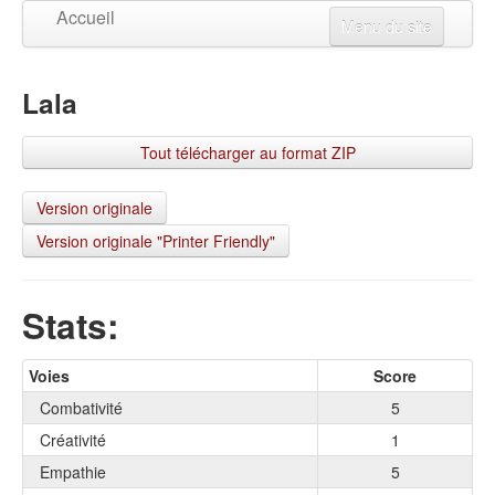
Accueil
Menu du site
Créer un personnage
Lala
Mises à jour
Visualiser un personnage
Tout télécharger au format ZIP
Changer la langue
Connexion
Version originale
Version originale "Printer Friendly"
S'inscrire
Stats:
Voies
Score
Combativité
5
Créativité
1
Empathie
5