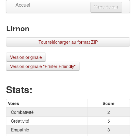
Accueil
Menu du site
Créer un personnage
Lirnon
Mises à jour
Visualiser un personnage
Tout télécharger au format ZIP
Changer la langue
Connexion
Version originale
Version originale "Printer Friendly"
S'inscrire
Stats:
Voies
Score
Combativité
2
Créativité
5
Empathie
3