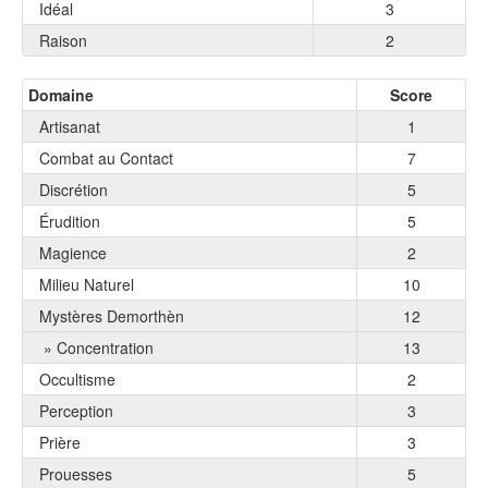
Idéal
3
Raison
2
Domaine
Score
Artisanat
1
Combat au Contact
7
Discrétion
5
Érudition
5
Magience
2
Milieu Naturel
10
Mystères Demorthèn
12
» Concentration
13
Occultisme
2
Perception
3
Prière
3
Prouesses
5