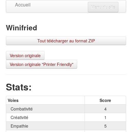
Accueil
Menu du site
Créer un personnage
Winifried
Mises à jour
Visualiser un personnage
Tout télécharger au format ZIP
Changer la langue
Connexion
Version originale
Version originale "Printer Friendly"
S'inscrire
Stats:
Voies
Score
Combativité
4
Créativité
1
Empathie
5