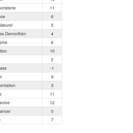
oristerie
11
nce
6
Naturel
5
es Demorthèn
4
isme
6
tion
10
2
ses
-1
on
9
entation
3
e
11
ecine
12
Lancer
0
e
7