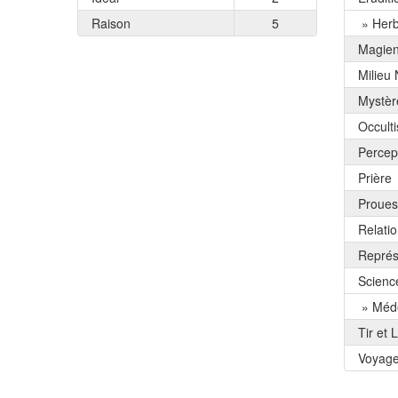
Raison
5
» Herb
Magie
Milieu 
Mystèr
Occult
Percep
Prière
Proues
Relati
Représ
Scienc
» Méd
Tir et 
Voyag