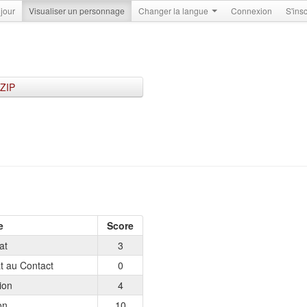
 jour
Visualiser un personnage
Changer la langue
Connexion
S'insc
 ZIP
e
Score
at
3
 au Contact
0
ion
4
on
10