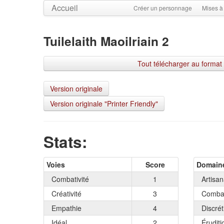
Accueil
Créer un personnage
Mises à
Tuilelaith Maoilriain 2
Tout télécharger au format
Version originale
Version originale "Printer Friendly"
Stats:
Voies
Score
Domain
Combativité
1
Artisan
Créativité
3
Combat
Empathie
4
Discrét
Idéal
2
Éruditi