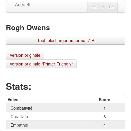
Accueil
Menu du site
Créer un personnage
Rogh Owens
Mises à jour
Visualiser un personnage
Tout télécharger au format ZIP
Changer la langue
Connexion
Version originale
Version originale "Printer Friendly"
S'inscrire
Stats:
Voies
Score
Combativité
1
Créativité
3
Empathie
4