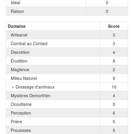
Idéal
5
Raison
2
Domaine
Score
Artisanat
3
Combat au Contact
3
Discrétion
4
Érudition
8
Magience
2
Milieu Naturel
9
» Dressage d'animaux
10
Mystères Demorthèn
4
Occultisme
5
Perception
6
Prière
5
Prouesses
5