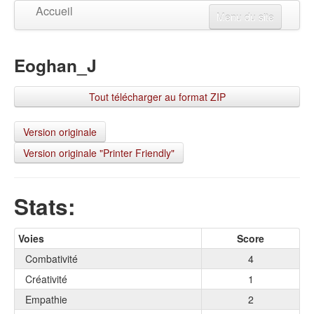
Accueil
Menu du site
Créer un personnage
Eoghan_J
Mises à jour
Visualiser un personnage
Tout télécharger au format ZIP
Changer la langue
Connexion
Version originale
Version originale "Printer Friendly"
S'inscrire
Stats:
Voies
Score
Combativité
4
Créativité
1
Empathie
2