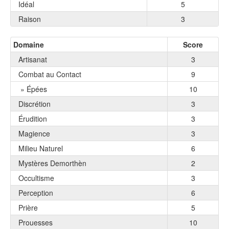
Idéal
5
Raison
3
Domaine
Score
Artisanat
3
Combat au Contact
9
» Épées
10
Discrétion
3
Érudition
3
Magience
3
Milieu Naturel
6
Mystères Demorthèn
2
Occultisme
3
Perception
6
Prière
5
Prouesses
10